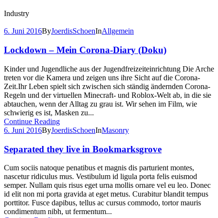
Industry
6. Juni 2016
By
JoerdisSchoen
In
Allgemein
Lockdown – Mein Corona-Diary (Doku)
Kinder und Jugendliche aus der Jugendfreizeiteinrichtung Die Arche
treten vor die Kamera und zeigen uns ihre Sicht auf die Corona-
Zeit.Ihr Leben spielt sich zwischen sich ständig ändernden Corona-
Regeln und der virtuellen Minecraft- und Roblox-Welt ab, in die sie
abtauchen, wenn der Alltag zu grau ist. Wir sehen im Film, wie
schwierig es ist, Masken zu...
Continue Reading
6. Juni 2016
By
JoerdisSchoen
In
Masonry
Separated they live in Bookmarksgrove
Cum sociis natoque penatibus et magnis dis parturient montes,
nascetur ridiculus mus. Vestibulum id ligula porta felis euismod
semper. Nullam quis risus eget urna mollis ornare vel eu leo. Donec
id elit non mi porta gravida at eget metus. Curabitur blandit tempus
porttitor. Fusce dapibus, tellus ac cursus commodo, tortor mauris
condimentum nibh, ut fermentum...