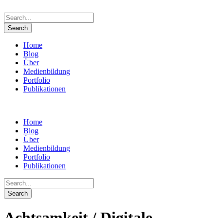
Home
Blog
Über
Medienbildung
Portfolio
Publikationen
Home
Blog
Über
Medienbildung
Portfolio
Publikationen
Achtsamkeit / Digitale