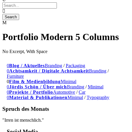
Portfolio Modern 5 Columns
No Excerpt, With Space
Blog / Aktuelles
Branding
/
Packaging
Achtsamkeit / Digitale Achtsamkeit
Branding
/
Furniture
Film & Medienbildung
Minimal
Jördis Schön / Über mich
Branding
/
Minimal
Projekte / Portfolio
Automotive
/
Car
Material & Publikationen
Minimal
/
Typography
Spruch des Monats
"Irren ist menschlich."
– Social Media –