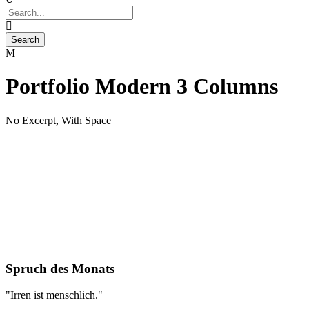
Portfolio Modern 3 Columns
No Excerpt, With Space
Blog / Aktuelles
Jördis Schön / Über mich
Branding
/
Packaging
Branding
/
Minimal
Spruch des Monats
"Irren ist menschlich."